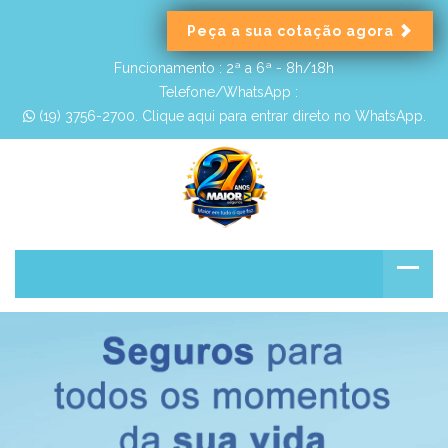
Peça a sua cotação agora
Funcionamento :
2ª a 6ª - 8h/18h
Telefone/WhatsApp :
 (19) 3756-2700. Clique aqui para entrar direto no WhatsApp.