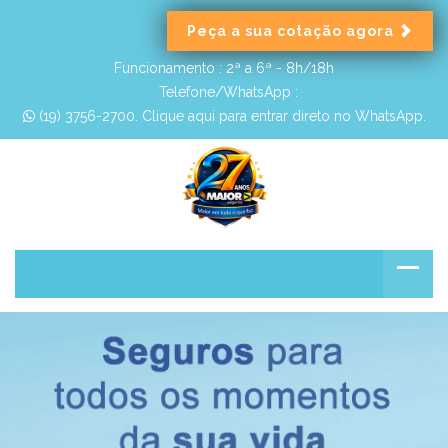
Peça a sua cotação agora
Funcionamento :
2ª a 6ª - 8h/18h
Telefone/WhatsApp :
 (19) 3756-2700. Clique aqui para entrar direto no WhatsApp.