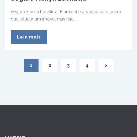
Seguro Fiança Locatícia É uma ótima opção para quem
quer alugar um imóvel mas não…
Leia mais
1
2
3
4
>