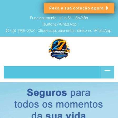
Peça a sua cotação agora
Funcionamento :
2ª a 6ª - 8h/18h
Telefone/WhatsApp :
 (19) 3756-2700. Clique aqui para entrar direto no WhatsApp.