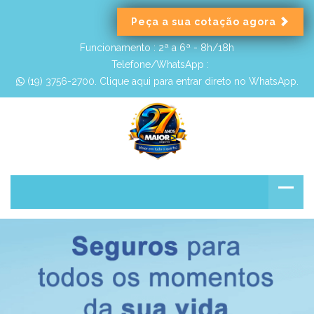
Peça a sua cotação agora
Funcionamento :
2ª a 6ª - 8h/18h
Telefone/WhatsApp :
 (19) 3756-2700. Clique aqui para entrar direto no WhatsApp.