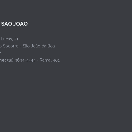
L SÃO JOÃO
 Lucas, 21
o Socorro - São João da Boa
P
ne:
(19) 3634-4444 - Ramal 401