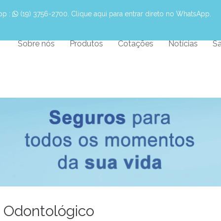
pp :
 (19) 3756-2700. Clique aqui para entrar direto no WhatsApp.
Sobre nós
Produtos
Cotações
Notícias
Sa
: Odontológico