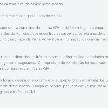
a da zona rural da cidade neste sábado.
foram contratados pelo dono do veículo.
ado (21) na zona rural de Limeira (SP), onde foram flagradas enquan
Guarda Municipal, que encontrou os suspeitos, foi feita uma denún
no bairro Fazenda Velha. Ao verificar a informação, os guardas flag
erem questionados, os três afirmaram que tinham sido contratados p
m golpe na seguradora. O proprietário do veículo não foi localizado
 sido registrado em Araras (SP).
ra forjar o desmanche. O carro e os suspeitos foram encaminhados p
tarde deste sábado. O flagrante ocorreu por volta das 9h, mas até as 
strada na Polícia Civil.