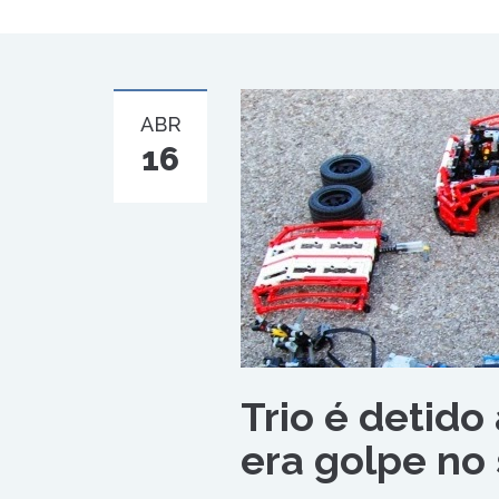
ABR
16
Trio é detido
era golpe no