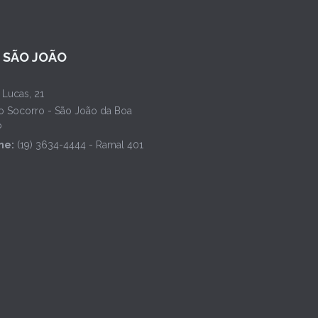
L SÃO JOÃO
 Lucas, 21
o Socorro - São João da Boa
P
ne:
(19) 3634-4444 - Ramal 401