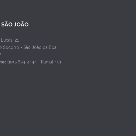
L SÃO JOÃO
 Lucas, 21
o Socorro - São João da Boa
P
ne:
(19) 3634-4444 - Ramal 401