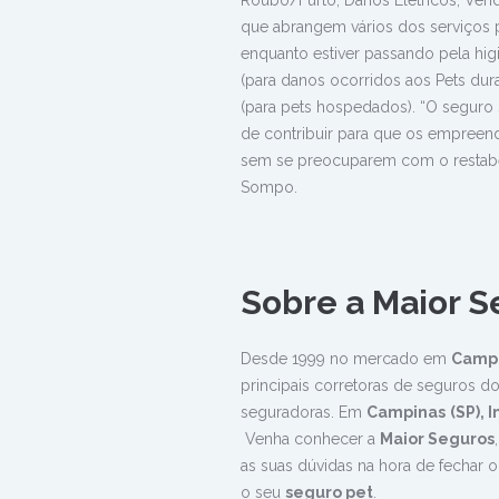
Roubo/Furto, Danos Elétricos, Venda
que abrangem vários dos serviços 
enquanto estiver passando pela hig
(para danos ocorridos aos Pets duran
(para pets hospedados). “O seguro 
de contribuir para que os empreend
sem se preocuparem com o restabel
Sompo.
Sobre a Maior S
Desde 1999 no mercado em
Camp
principais corretoras de seguros d
seguradoras. Em
Campinas
(SP), 
Venha conhecer a
Maior Seguros
as suas dúvidas na hora de fechar 
o seu
seguro pet
.