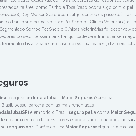
val, até outras exclusivas, como as coberturas de responsabilidade c
prestados na área, como Banho e Tosa (caso ocorra algo com o pet
ienização), Dog Walker (caso ocorra algo durante os passeios), Táxi 
te o transporte de ida-volta do Pet Shop ou Clínica Veterinária) e Ho
Segmentado Sompo Pet Shop e Clínicas Veterinárias foi desenvolvido
edores do setor possam ter a tranquilidade de administrar seu negó
ecimento das atividades no caso de eventualidades”, diz o executiv
eguros
inas
e agora em
Indaiatuba
, a
Maior Seguros
é uma das
o Brasil, possui parceria com as mais renomadas
Indaiatuba(SP)
e em todo o Brasil,
seguro pet
é com a
Maior
Segu
, temos uma equipe de consultores especializados que poderão sana
o seu
seguro pet
. Confira aqui na
Maior
Seguros
algumas
dicas para