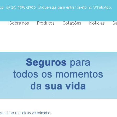
pp :
 (19) 3756-2700. Clique aqui para entrar direto no WhatsApp.
Sobre nós
Produtos
Cotações
Notícias
Sa
 shop e clínicas veterinárias