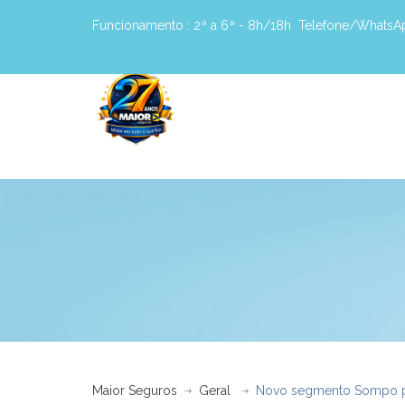
Funcionamento :
2ª a 6ª - 8h/18h
Telefone/WhatsA
Maior Seguros
Geral
Novo segmento Sompo pet