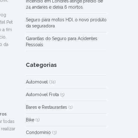
ivil,
Incêndio em Londres atinge prédio de
24 andares e deixa 6 mortos
Dog
Seguro para motos HDI, o novo produto
tel Pet
da seguradora
 a fim
cio,
Garantias do Seguro para Acidentes
o da
Pessoais
Categorias
Automóvel
(74)
Automóvel Frota
(5)
Bares e Restaurantes
(1)
ros
.
Bike
(1)
r todas
 realizar
Condomínio
(3)