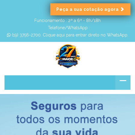
Peça a sua cotação agora
Funcionamento :
2ª a 6ª - 8h/18h
Telefone/WhatsApp :
 (19) 3756-2700. Clique aqui para entrar direto no WhatsApp.