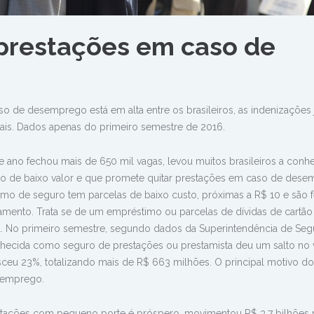
prestações em caso de
o de desemprego está em alta entre os brasileiros, as indenizações 
is. Dados apenas do primeiro semestre de 2016.
e ano fechou mais de 650 mil vagas, levou muitos brasileiros a con
o de baixo valor e que promete quitar prestações em caso de dese
mo de seguro tem parcelas de baixo custo, próximas a R$ 10 e são f
amento. Trata se de um empréstimo ou parcelas de dívidas de cartão
al. No primeiro semestre, segundo dados da Superintendência de Seg
nhecida como seguro de prestações ou prestamista deu um salto no
sceu 23%, totalizando mais de R$ 663 milhões. O principal motivo d
o emprego.
tações com pequeno porte é próspero, movimentou R$ 3,7 bilhões 