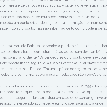
 o interesse de bancos e seguradoras. A carteira que vem garantind
mílias em momento de aperto com as prestações, mas, ao mesmo tempo
las de exclusão podem ser muito desfavoráveis ao consumidor. O
m expõe um ponto crítico do segmento: a informação que nem sem
bam aderindo ao produto, mas não sabem ao certo como podem de fat
mbleia, Marcelo Barbosa, ao vender o produto não basta que os ba
ce de extensa leitura, com letras miúdas, ao consumidor. Também n
antes consultar o cliente. “Os vendedores do produto devem explicar
 ele poderá usar o seguro, quais são as carências, qual prazo ele te
mentos vai precisar.” E ainda: “Em uma apólice de seguro, muitas veze
 coberto é se informar sobre o que a modalidade não cobre”, alerta.
 anos, contratou um seguro prestamista no valor de R$ 7,99 e foi peg
u ao produto porque achou a proposta interessante. Na loja de depa
cado que o seguro quitaria sua fatura em caso de desemprego involun
stação, o inesperado aconteceu e ela foi dispensada da loja onde