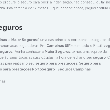
o procurei o seguro para pedir a indenização, não consegui quitar 
inha uma carência de 12 meses. Fiquei decepcionada, paguei a fatura 
eguros
inas
, a
Maior Seguros
é uma das principais corretoras de seguros 
is renomadas seguradoras. Em
Campinas
(SP)
e em todo o Brasil,
seg
eguros
. Venha conhecer a
Maior Seguros
, temos uma equipe de
erão sanar todas as suas dúvidas na hora de fechar o seu
seguro
. C
cas para realizar o seu
seguro para prestações
. S
eguro para
o para prestações
PortoSeguro
;
Seguros
Campinas;
nas
.