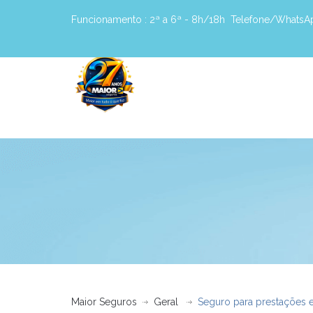
Funcionamento :
2ª a 6ª - 8h/18h
Telefone/WhatsA
Maior Seguros
Geral
Seguro para prestações