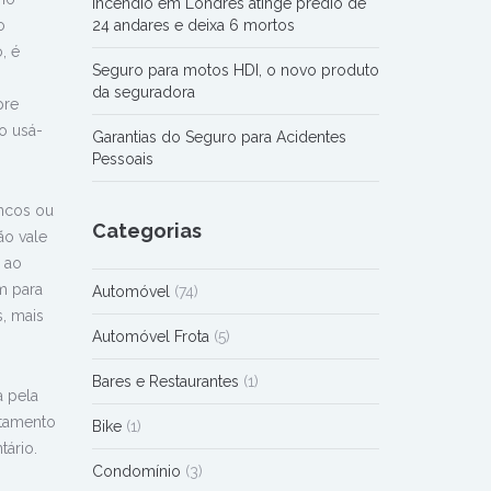
Incêndio em Londres atinge prédio de
o
24 andares e deixa 6 mortos
, é
Seguro para motos HDI, o novo produto
da seguradora
pre
o usá-
Garantias do Seguro para Acidentes
Pessoais
ncos ou
Categorias
ão vale
 ao
m para
Automóvel
(74)
s, mais
Automóvel Frota
(5)
Bares e Restaurantes
(1)
a pela
rtamento
Bike
(1)
tário.
Condomínio
(3)