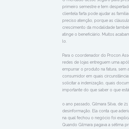
primeiro semestre e tem despertado
clientela farta pode ajudar as fa
preciso atenção, porque as cláusu
crescimento da modalidade també
atinge o beneficiário. Muitos aca
lo.
Para o coordenador do Procon Asse
redes de lojas entreguem uma apóli
empurrar o produto na fatura, sem 
consumidor em quais circunstâncias
solicitar a indenização, quais docu
importante do que saber o que está
o ano passado, Gilmara Silva, de 21
desinformação. Ela conta que aderi
na qual fechou o negócio foi expli
Quando Gilmara pagava a sétima pre