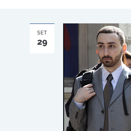
SET
29