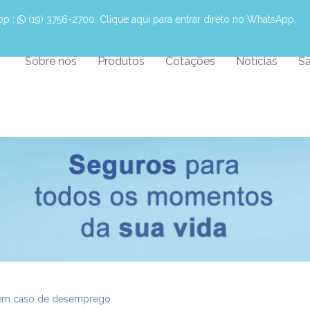
pp :
 (19) 3756-2700. Clique aqui para entrar direto no WhatsApp.
Sobre nós
Produtos
Cotações
Notícias
Sa
 em caso de desemprego