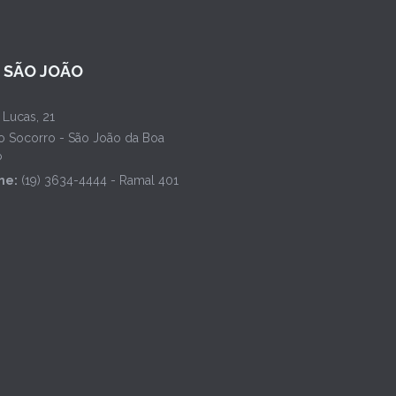
L SÃO JOÃO
 Lucas, 21
o Socorro - São João da Boa
P
ne:
(19) 3634-4444 - Ramal 401