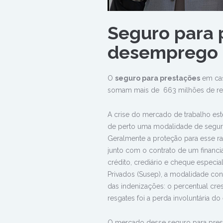
Seguro para 
desemprego
O
seguro para prestações
em cas
somam mais de 663 milhões de rea
A crise do mercado de trabalho est
de perto uma modalidade de segur
Geralmente a proteção para esse ra
junto com o contrato de um financi
crédito, crediário e cheque especi
Privados (Susep), a modalidade co
das indenizações: o percentual cre
resgates foi a perda involuntária d
O mercado desse seguro para pres