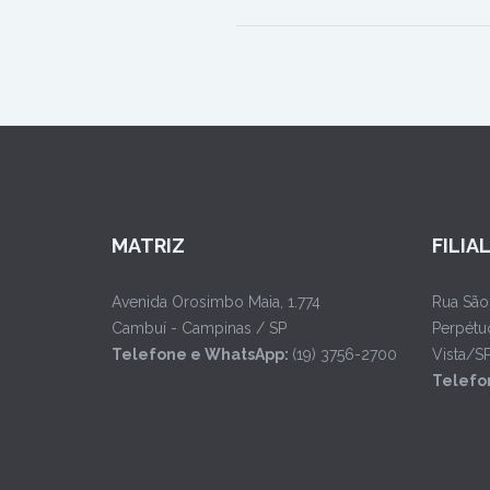
MATRIZ
FILIA
Avenida Orosimbo Maia, 1.774
Rua São
Cambuí - Campinas / SP
Perpétu
Telefone e WhatsApp:
(19) 3756-2700
Vista/S
Telefo