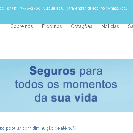
pp :
 (19) 3756-2700. Clique aqui para entrar direto no WhatsApp.
Sobre nós
Produtos
Cotações
Notícias
Sa
uto popular com diminuição de até 30%