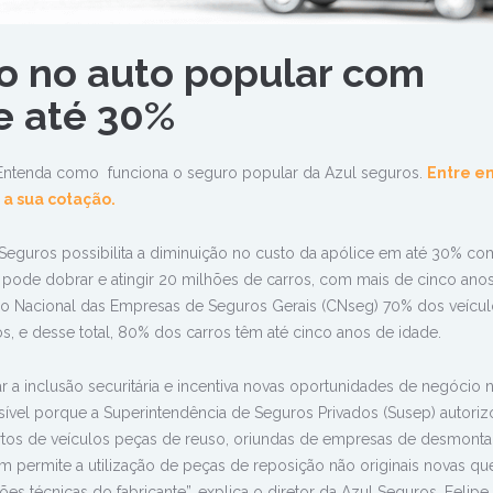
o no auto popular com
e até 30%
 Entenda como funciona o seguro popular da Azul seguros.
Entre e
 a sua cotação.
Seguros possibilita a diminuição no custo da apólice em até 30% co
 pode dobrar e atingir 20 milhões de carros, com mais de cinco ano
o Nacional das Empresas de Seguros Gerais (CNseg) 70% dos veícu
s, e desse total, 80% dos carros têm até cinco anos de idade.
 a inclusão securitária e incentiva novas oportunidades de negócio n
ível porque a Superintendência de Seguros Privados (Susep) autoriz
rtos de veículos peças de reuso, oriundas de empresas de desmon
 permite a utilização de peças de reposição não originais novas qu
 técnicas do fabricante”, explica o diretor da Azul Seguros, Felipe