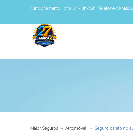
Funcionamento :
2ª a 6ª - 8h/18h
Telefone/WhatsA
Maior Seguros
Automóvel
Seguro barato no a