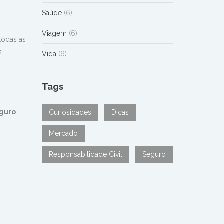
Saúde
(6)
Viagem
(6)
todas as
o
Vida
(6)
Tags
eguro
Curiosidades
Dicas
Mercado
Responsabilidade Civil
Seguro