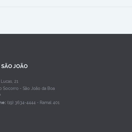
L SÃO JOÃO
 Lucas, 21
o Socorro - São João da Boa
P
ne:
(19) 3634-4444 - Ramal 401