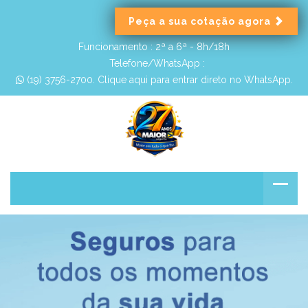
Peça a sua cotação agora
Funcionamento :
2ª a 6ª - 8h/18h
Telefone/WhatsApp :
 (19) 3756-2700. Clique aqui para entrar direto no WhatsApp.