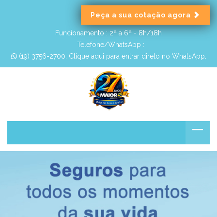
Peça a sua cotação agora
Funcionamento :
2ª a 6ª - 8h/18h
Telefone/WhatsApp :
 (19) 3756-2700. Clique aqui para entrar direto no WhatsApp.