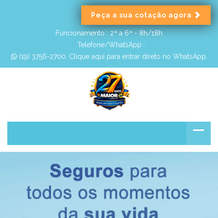
Peça a sua cotação agora
Funcionamento :
2ª a 6ª - 8h/18h
Telefone/WhatsApp :
 (19) 3756-2700. Clique aqui para entrar direto no WhatsApp.