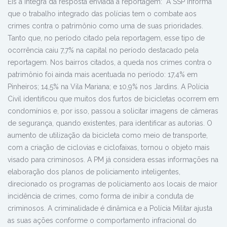
Eis a íntegra da resposta enviada à reportagem: “A SSP informa
que o trabalho integrado das polícias tem o combate aos
crimes contra o patrimônio como uma de suas prioridades.
Tanto que, no período citado pela reportagem, esse tipo de
ocorrência caiu 7,7% na capital no período destacado pela
reportagem. Nos bairros citados, a queda nos crimes contra o
patrimônio foi ainda mais acentuada no período: 17,4% em
Pinheiros; 14,5% na Vila Mariana; e 10,9% nos Jardins. A Polícia
Civil identificou que muitos dos furtos de bicicletas ocorrem em
condomínios e, por isso, passou a solicitar imagens de câmeras
de segurança, quando existentes, para identificar as autorias. O
aumento de utilização da bicicleta como meio de transporte,
com a criação de ciclovias e ciclofaixas, tornou o objeto mais
visado para criminosos. A PM já considera essas informações na
elaboração dos planos de policiamento inteligentes,
direcionado os programas de policiamento aos locais de maior
incidência de crimes, como forma de inibir a conduta de
criminosos. A criminalidade é dinâmica e a Polícia Militar ajusta
as suas ações conforme o comportamento infracional do