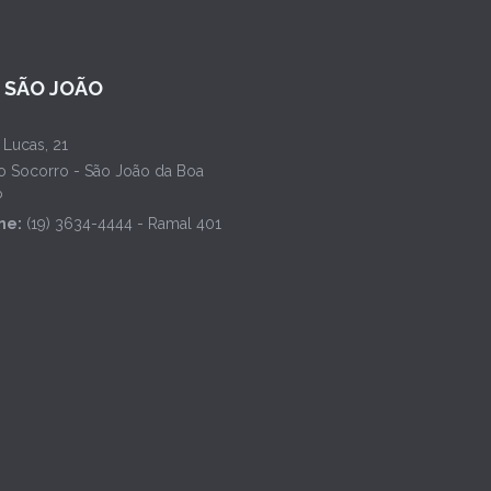
L SÃO JOÃO
 Lucas, 21
o Socorro - São João da Boa
P
ne:
(19) 3634-4444 - Ramal 401