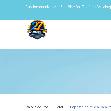
Funcionamento :
2ª a 6ª - 8h/18h
Telefone/WhatsA
Maior Seguros
Geral
Imposto de renda para ca