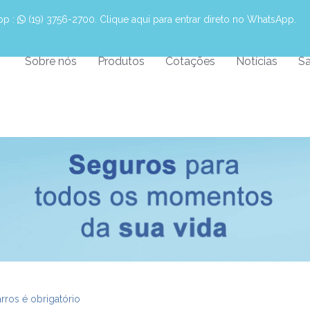
pp :
 (19) 3756-2700. Clique aqui para entrar direto no WhatsApp.
Sobre nós
Produtos
Cotações
Notícias
Sa
rros é obrigatório