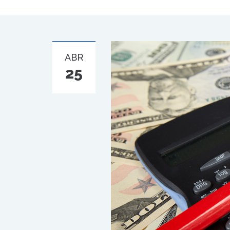
ABR
25