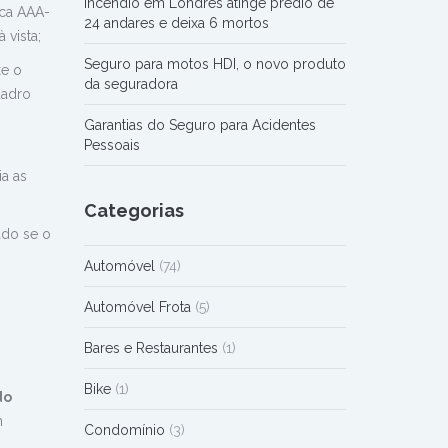
Incêndio em Londres atinge prédio de
aca AAA-
24 andares e deixa 6 mortos
 vista;
Seguro para motos HDI, o novo produto
xe o
da seguradora
uadro
Garantias do Seguro para Acidentes
Pessoais
ia as
Categorias
ado se o
Automóvel
(74)
Automóvel Frota
(5)
Bares e Restaurantes
(1)
Bike
(1)
do
m
Condomínio
(3)