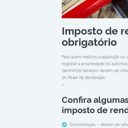
Imposto de r
obrigatório
Para quem realizou a aquisição ou 
registrar a propriedade do automó
caminhões também devem ser infor
do titular da declaração.
<
Confira algumas
imposto de rend
Discriminação – devem ser inf