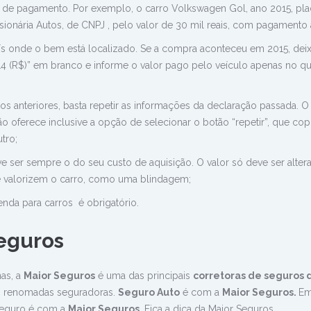
 de pagamento. Por exemplo, o carro Volkswagen Gol, ano 2015, pl
onária Autos, de CNPJ , pelo valor de 30 mil reais, com pagamento à
aís onde o bem está localizado. Se a compra aconteceu em 2015, dei
 (R$)” em branco e informe o valor pago pelo veículo apenas no q
s anteriores, basta repetir as informações da declaração passada. O
 oferece inclusive a opção de selecionar o botão “repetir”, que cop
tro;
e ser sempre o do seu custo de aquisição. O valor só deve ser alter
ue valorizem o carro, como uma blindagem;
enda para carros é obrigatório.
eguros
as, a
Maior Seguros
é uma das principais
corretoras de seguros 
is renomadas seguradoras.
Seguro Auto
é com a
Maior Seguros.
E
 seguro é com a
Maior Seguros.
Fica a dica da Maior Seguros