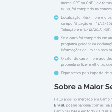
(nome, CPF ou CNPJ) e a forma
0000, foi comprado na concessi
Localização (País) informe o p
campo “Situação em 31/12/2014
“Situação em 31/12/2015 (R$)”;
Se o carro foi comprado em ano
programa gerador da declaração
informações de um ano para ou
O valor do carro informado dev
proprietário fizer melhorias q
Fique atento pois imposto de r
Sobre a
Maior S
Há 16 anos no mercado em Campin
Brasil,
possui parceria com as ma
Campinas (SP) e em todo o Brasil,