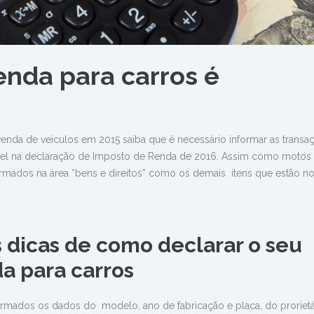
enda para carros é
venda de veículos em 2015 saiba que é necessário informar as transa
vel na declaração de Imposto de Renda de 2016. Assim como motos
mados na área “bens e direitos” como os demais itens que estão 
 dicas de como declarar o seu
a para carros
ormados os dados do modelo, ano de fabricação e placa, do prorietá