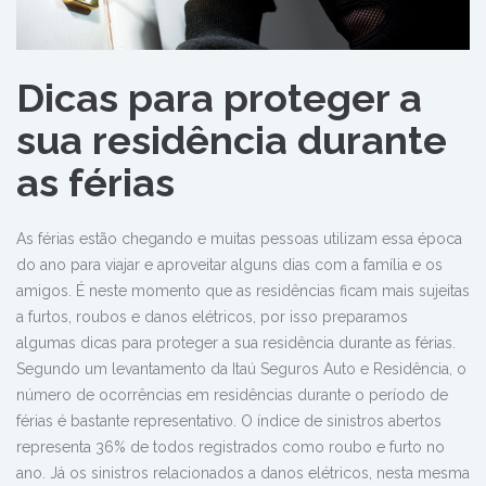
Dicas para proteger a
sua residência durante
as férias
As férias estão chegando e muitas pessoas utilizam essa época
do ano para viajar e aproveitar alguns dias com a família e os
amigos. É neste momento que as residências ficam mais sujeitas
a furtos, roubos e danos elétricos, por isso preparamos
algumas dicas para proteger a sua residência durante as férias.
Segundo um levantamento da Itaú Seguros Auto e Residência, o
número de ocorrências em residências durante o período de
férias é bastante representativo. O índice de sinistros abertos
representa 36% de todos registrados como roubo e furto no
ano. Já os sinistros relacionados a danos elétricos, nesta mesma