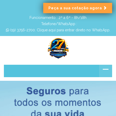
Peça a sua cotação agora
Funcionamento :
2ª a 6ª - 8h/18h
Telefone/WhatsApp :
 (19) 3756-2700. Clique aqui para entrar direto no WhatsApp.