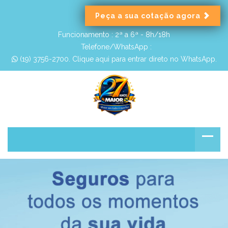
Peça a sua cotação agora
Funcionamento :
2ª a 6ª - 8h/18h
Telefone/WhatsApp :
 (19) 3756-2700. Clique aqui para entrar direto no WhatsApp.