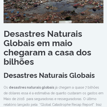
Desastres Naturais
Globais em maio
chegaram a casa dos
bilhões
Desastres Naturais Globais
Os
desastres naturais globais
já chegam a quase 7 bilhões
de dólares essa é a estimativa de quanto custaram os gastos em
Maio de 2016 para seguradoras e resseguradoras. O último
relatório lançado pela “Global Catastrophe Recap Report” traz