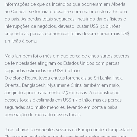
informações de que os incêndios que ocorreram em Alberta,
no Canadá, se tornará o desastre com maior custo na história
do país. As perdas totais seguradas, incluindo danos físicos e
interrupções de negócios, deverão custar US$ 3,1 bilhões,
enquanto as perdas econômicas totais devem somar mais US$
1 milhão à conta.
Maio também foi o mês em que cerca de cinco surtos severos
de tempestades atingiram os Estados Unidos com perdas
seguradas estimadas em US$ 1 bilhão.
O ciclone Roanu levou chuvas torrenciais ao Sri Lanka, Índia
Oriental, Bangladesh, Myanmar e China, também em maio,
atingindo aproximadamente 125 mil casas. A reconstrução
desses locais é estimada em US$ 1.7 bilhão, mas as perdas
seguradas são muito menores, levando em conta a baixa
penetração do mercado nesses locais.
Já as chuvas e enchentes severas na Europa onde a tempestade
Elvira varreu parte do norte do continente, entre os meses de