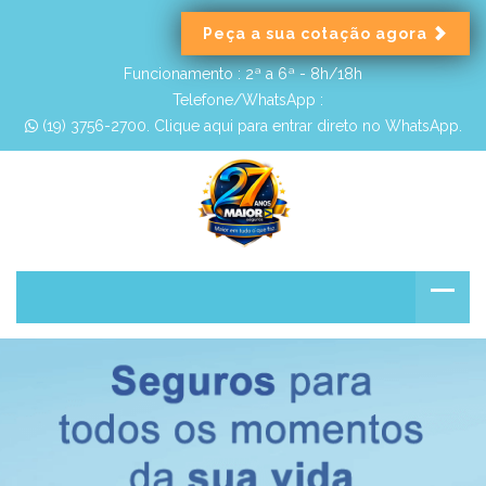
Peça a sua cotação agora
Funcionamento :
2ª a 6ª - 8h/18h
Telefone/WhatsApp :
 (19) 3756-2700. Clique aqui para entrar direto no WhatsApp.