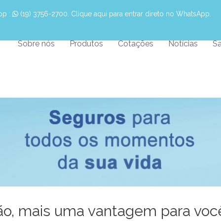
pp :
 (19) 3756-2700. Clique aqui para entrar direto no WhatsApp.
Sobre nós
Produtos
Cotações
Notícias
Sa
ão, mais uma vantagem para voc