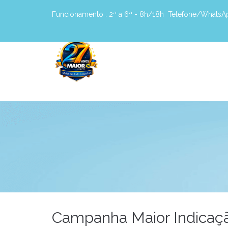
Funcionamento :
2ª a 6ª - 8h/18h
Telefone/WhatsA
Campanha Maior Indicaç