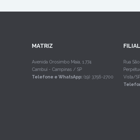
MATRIZ
FILIA
Avenida Orosimbo Maia, 1.774
Rua São
Cambuí - Campinas / SP
Perpétu
Telefone e WhatsApp:
(19) 3756-2700
Vista/S
Telefo