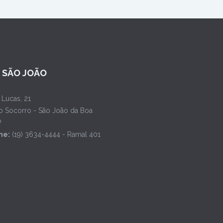
L SÃO JOÃO
 Lucas, 21
o Socorro - São João da Boa
P
ne:
(19) 3634-4444 - Ramal 401