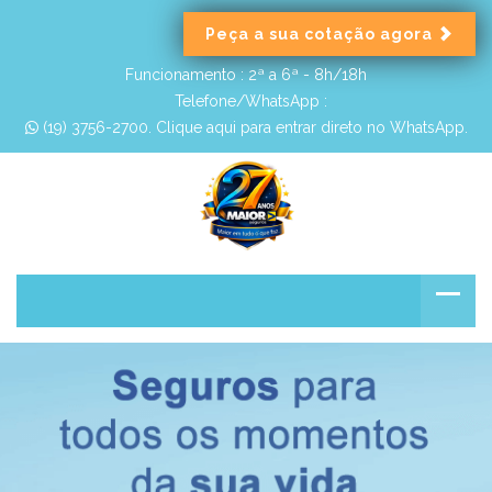
Peça a sua cotação agora
Funcionamento :
2ª a 6ª - 8h/18h
Telefone/WhatsApp :
 (19) 3756-2700. Clique aqui para entrar direto no WhatsApp.