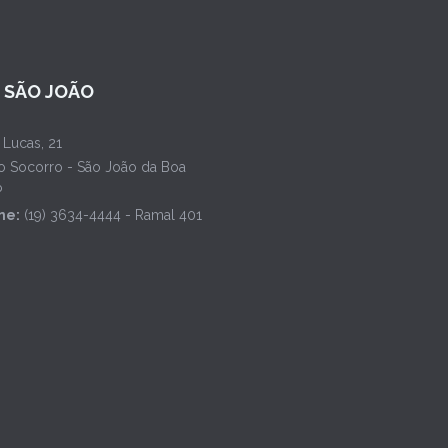
L SÃO JOÃO
 Lucas, 21
o Socorro - São João da Boa
P
ne:
(19) 3634-4444 - Ramal 401