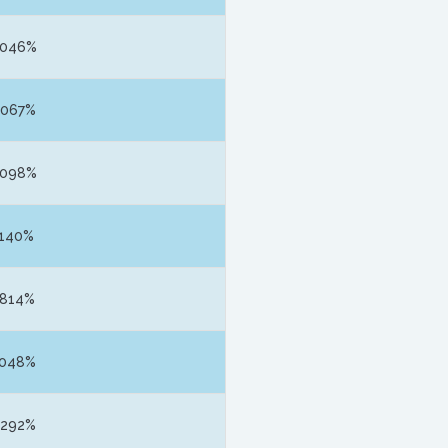
3046%
6067%
9098%
2140%
3814%
7048%
0292%