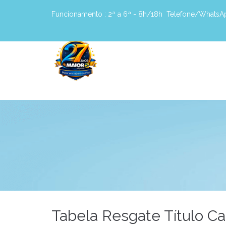
Funcionamento :
2ª a 6ª - 8h/18h
Telefone/WhatsA
Tabela Resgate Título Ca