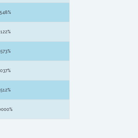
3548%
6122%
9573%
3037%
6512%
0000%