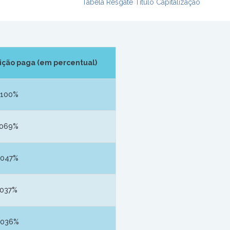
Tabela Resgate Título Capitalização
ição paga (em percentual)
8100%
1069%
4047%
7037%
0036%