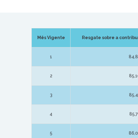
Mês Vigente
Resgate sobre a contribu
1
84,
2
85,
3
85,
4
85,
5
86,