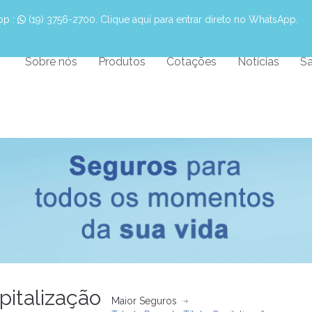
pp :
 (19) 3756-2700. Clique aqui para entrar direto no WhatsApp.
Sobre nós
Produtos
Cotações
Notícias
Sa
pitalização
Maior Seguros