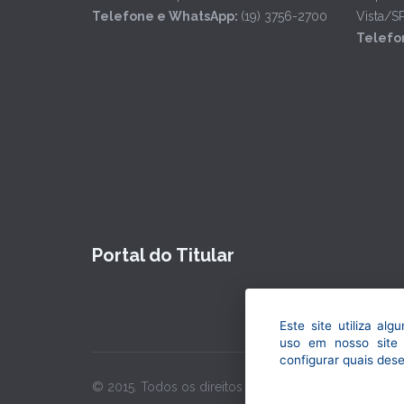
Telefone e WhatsApp:
(19) 3756-2700
Vista/S
Telefo
Portal do Titular
Este site utiliza al
uso em nosso site 
configurar quais dese
© 2015. Todos os direitos reservados. Maior Seguros