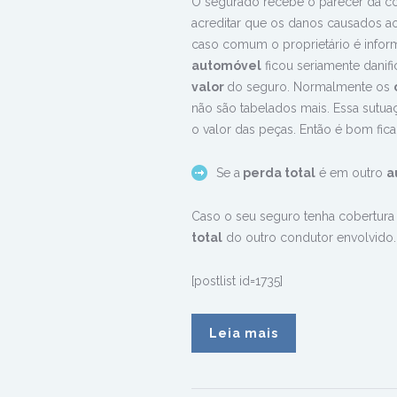
O segurado recebe o parecer da c
acreditar que os danos causados ao
caso comum o proprietário é inform
automóvel
ficou seriamente dani
valor
do seguro. Normalmente os
não são tabelados mais. Essa sutu
o valor das peças. Então é bom fica
Se a
perda total
é em outro
a
Caso o seu seguro tenha cobertura d
total
do outro condutor envolvido.
[postlist id=1735]
Leia mais