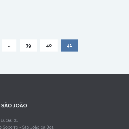
…
39
40
41
L SÃO JOÃO
 Lucas, 21
o Socorro - São João da Boa