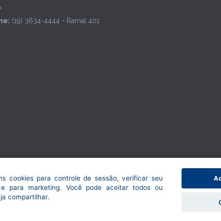
P
ne:
(19) 3634-4444 - Ramal 401
guns cookies para controle de sessão, verificar seu
Ac
e para marketing. Você pode aceitar todos ou
ja compartilhar.
 - Maior em tudo o que faz.