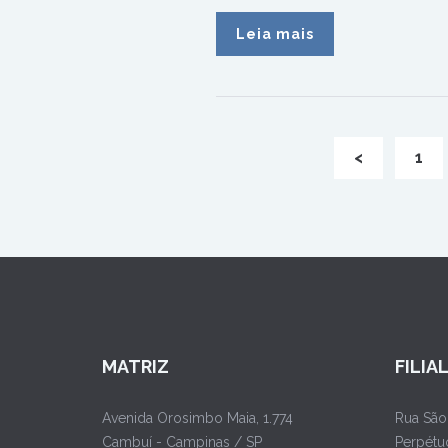
Leia mais
<
1
MATRIZ
FILIA
Avenida Orosimbo Maia, 1.774
Rua São
Cambuí - Campinas / SP
Perpétu