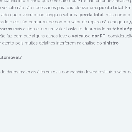
ompanhia informando que o veículo deu
PT
e não entende a análise 
 veículo não são necessários para caracterizar uma
perda total
. Em
ado que o veículo não atingiu o valor da
perda total
, mas como o
ficado e ele não compreende como o valor de reparo não chegou a
7
carros
mais antigo e tem um valor bastante depreciado na
tabela fi
ação faz com que alguns danos leve o
veículo
a
dar PT
consideraçã
r atento pois muitos detalhes interferem na análise do
sinistro.
utomóvel
?
e danos materiais à terceiros a companhia deverá restituir o valor d