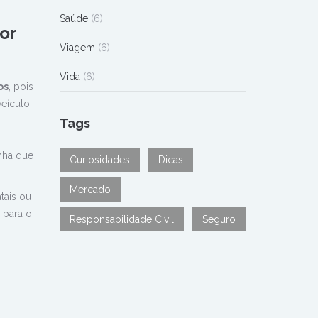
Saúde
(6)
or
Viagem
(6)
Vida
(6)
os
, pois
veículo
Tags
nha que
Curiosidades
Dicas
Mercado
tais ou
 para o
Responsabilidade Civil
Seguro