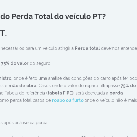
do Perda Total do veículo PT?
T.
s necessários para um veículo atingir a
Perda total
devemos entende
r
75% do valor
do seguro.
nistro,
onde é feito uma análise das condições do carro após ter oco
ças e
mão de obra.
Casos onde o valor
do reparo ultrapasse
75% do 
 Tabela de referência (
tabela FIPE),
será decretada a
perda
como perda total casos de
roubo ou furto
onde o veículo não é mais
 após análise da perda.