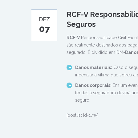
RCF-V Responsabilid
DEZ
Seguros
07
RCF-V
Responsabilidade Civil Facu
são realmente destinados aos paga
segurado. É dividido em DM-
Danos
Danos materiais:
Caso o segur
indenizar a vítima que sofreu a 
Danos corporais:
Em um eventu
feridas a seguradora deverá ar
seguro.
[postlist id=1735]