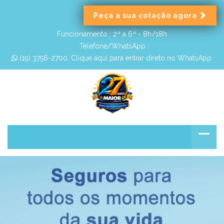
Peça a sua cotação agora
Funcionamento :
2ª a 6ª - 8h/18h
Telefone/WhatsApp :
 (19) 3756-2700. Clique aqui para entrar direto no WhatsApp.