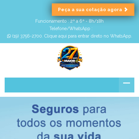
Peça a sua cotação agora
Funcionamento :
2ª a 6ª - 8h/18h
Telefone/WhatsApp :
 (19) 3756-2700. Clique aqui para entrar direto no WhatsApp.