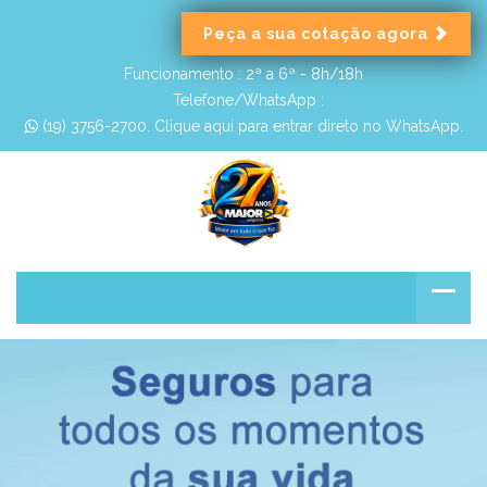
Peça a sua cotação agora
Funcionamento :
2ª a 6ª - 8h/18h
Telefone/WhatsApp :
 (19) 3756-2700. Clique aqui para entrar direto no WhatsApp.