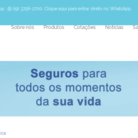
pp :
 (19) 3756-2700. Clique aqui para entrar direto no WhatsApp.
Sobre nós
Produtos
Cotações
Notícias
Sa
ica