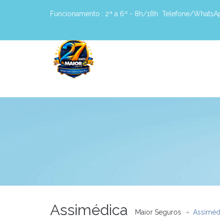
Funcionamento :
2ª a 6ª - 8h/18h
Telefone/WhatsA
Assimédica
Maior Seguros
Assiméd