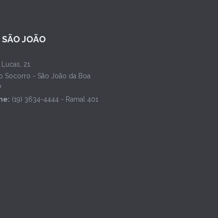
L SÃO JOÃO
 Lucas, 21
o Socorro - São João da Boa
P
ne:
(19) 3634-4444 - Ramal 401