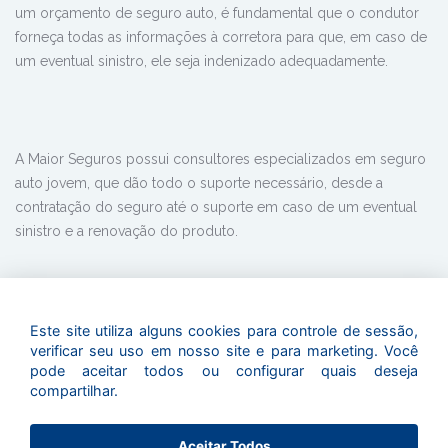
um orçamento de seguro auto, é fundamental que o condutor
forneça todas as informações à corretora para que, em caso de
um eventual sinistro, ele seja indenizado adequadamente.
A Maior Seguros possui consultores especializados em seguro
auto jovem, que dão todo o suporte necessário, desde a
contratação do seguro até o suporte em caso de um eventual
sinistro e a renovação do produto.
Para mais informações, procure a Maior Seguros!
Este site utiliza alguns cookies para controle de sessão,
verificar seu uso em nosso site e para marketing. Você
pode aceitar todos ou configurar quais deseja
compartilhar.
Peça a sua cotação agora
Aceitar Todos