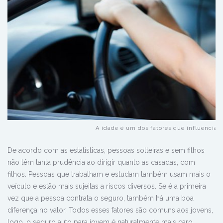
A idade é um dos fatores que influenciam
De acordo com as estatísticas, pessoas solteiras e sem filhos
não têm tanta prudência ao dirigir quanto as casadas, com
filhos. Pessoas que trabalham e estudam também usam mais o
veículo e estão mais sujeitas a riscos diversos. Se é a primeira
vez que a pessoa contrata o seguro, também há uma boa
diferença no valor. Todos esses fatores são comuns aos jovens,
logo, o seguro auto para jovem é naturalmente mais caro.