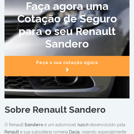
Faça agora uma
Cotação de Seguro
para o seu Renault
Sandero
Peça a sua cotação agora
Sobre Renault Sandero
O Renault
Sandero
é um automóvel
hatch
desenvolvido pela
Renault
e sua subsidiária romena
Dacia
, visando especialmente