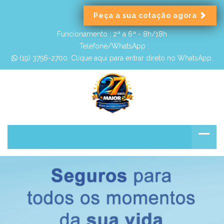
Peça a sua cotação agora
Funcionamento :
2ª a 6ª - 8h/18h
Telefone/WhatsApp :
 (19) 3756-2700. Clique aqui para entrar direto no WhatsApp.