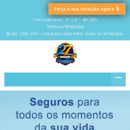
Peça a sua cotação agora
Funcionamento :
2ª a 6ª - 8h/18h
Telefone/WhatsApp :
 (19) 3756-2700. Clique aqui para entrar direto no WhatsApp.