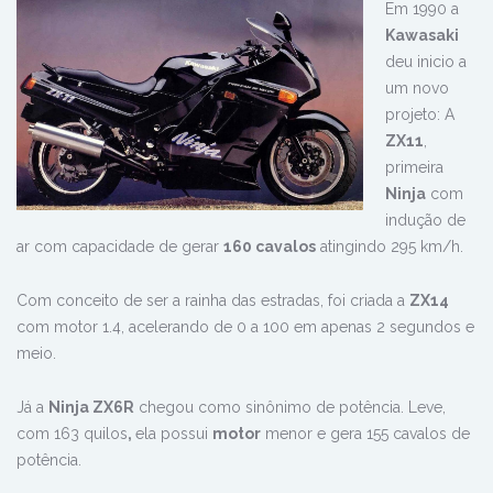
Em 1990 a
Kawasaki
deu inicio a
um novo
projeto: A
ZX11
,
primeira
Ninja
com
indução de
ar com capacidade de gerar
160 cavalos
atingindo 295 km/h.
Com conceito de ser a rainha das estradas, foi criada a
ZX14
com motor 1.4, acelerando de 0 a 100 em apenas 2 segundos e
meio.
Já a
Ninja ZX6R
chegou como sinônimo de potência. Leve,
com 163 quilos
,
ela possui
motor
menor e gera 155 cavalos de
potência.