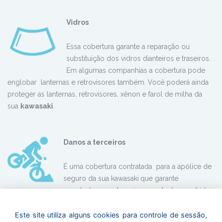
Vidr
os
Essa cobertura garante a reparação ou
substituição dos vidros dianteiros e traseiros.
Em algumas companhias a cobertura pode
englobar lanternas e retrovisores também. Você poderá ainda
proteger as lanternas, retrovisores, xênon e farol de milha da
sua
kawasaki
.
Danos a terceiros
É uma cobertura contratada para a apólice de
seguro da sua kawasaki
que garante
reembolso para terceiros que tenham sofrido
danos materiais ou corporais em caso de acidente. Esse
benefício será concedido pela seguradora em caso de sinistro
Este site utiliza alguns cookies para controle de sessão,