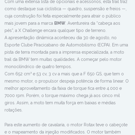
Com uma extensa lista de opcionais e acessórios, esta trail traz
como destaque sua ciclística — quadro, suspensão e freios —,
cuja construção foi feita especialmente para atrair o público
mais jovem para a marca
BMW
. Aventureira da “cabeça aos
pés”, a X Challenge encara qualquer tipo de terreno.
A apresentação dinâmica aconteceu dia 30 de agosto, no
Esporte Clube Piracicabano de Automobilismo (ECPA). Em uma
pista de terra montada para a imprensa especializada, a moto
trail da BMW tem muitas qualidades. A começar pelo motor
monocilíndrico de quatro tempos.
Com 652 cm³ e 53 cv, 3 cv a mais que a F 650 GS, que tem o
mesmo motor, o propulsor despeja potência de forma linear. O
melhor aproveitamento da faixa de torque fica entre 4.000 e
7000 rpm. Porém, o torque máximo chega já aos cinco mil
giros. Assim, a moto tem muita força em baixas e médias
rotações.
Para este aumento de cavalaria, o motor Rotax teve o cabeçote
e o mapeamento da injeção modificados. O motor também