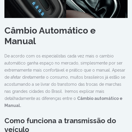
Câmbio Automático e
Manual
De acordo com os especialistas cada vez mais o cambio
automático ganha espaço no mercado, simplesmente por ser
extremamente mais confortável e prático que o manual. Apesar
de afetar diretamente o consumo, muitos brasileiros já estão se
acostumando a se livrar do transtorno das trocas de marchas
nas grandes cidades do Brasil.
Iremos explicar mais
detalhadamente as diferenças entre o
Câmbio automático e
Manual.
Como funciona a transmissão do
veículo