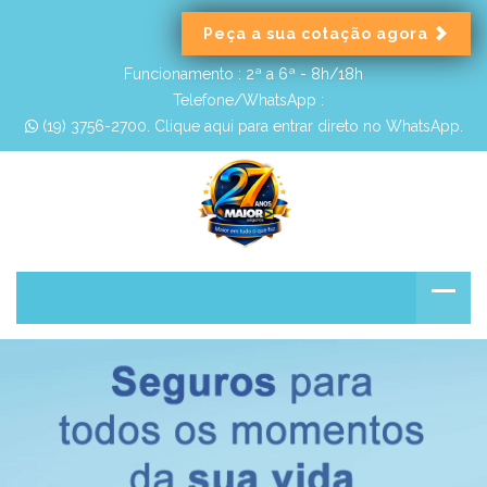
Peça a sua cotação agora
Funcionamento :
2ª a 6ª - 8h/18h
Telefone/WhatsApp :
 (19) 3756-2700. Clique aqui para entrar direto no WhatsApp.