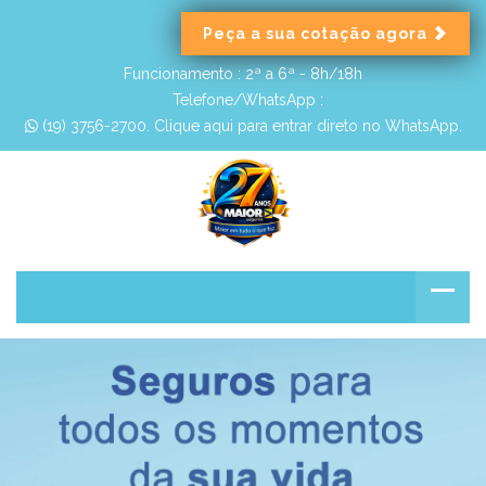
Peça a sua cotação agora
Funcionamento :
2ª a 6ª - 8h/18h
Telefone/WhatsApp :
 (19) 3756-2700. Clique aqui para entrar direto no WhatsApp.