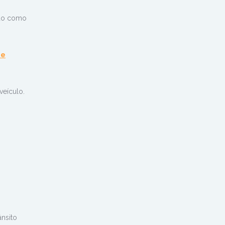
ado como
de
veículo.
nsito