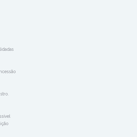
lidadas
oncessão
stro.
sível
uição