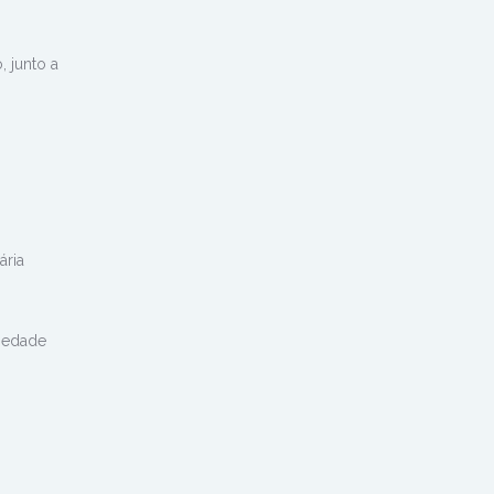
, junto a
ária
riedade