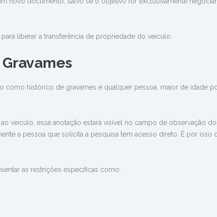
r um novo documento, salvo se o objetivo for exclusivamente negociar
ara liberar a transferência de propriedade do veículo.
e Gravames
do como histórico de gravames e qualquer pessoa, maior de idade p
e ao veículo, essa anotação estará visível no campo de observação do
mente a pessoa que solicita a pesquisa tem acesso direto. É por isso 
sentar as restrições específicas como: