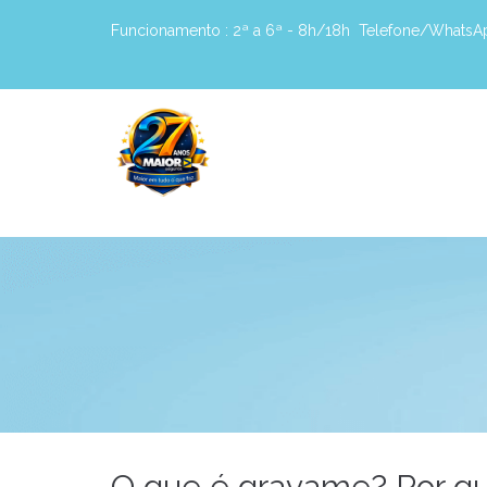
Funcionamento :
2ª a 6ª - 8h/18h
Telefone/WhatsA
O que é gravame? Por qu