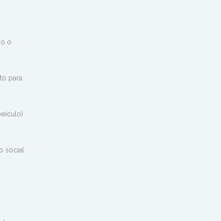
do o
to para
eículo)
o social