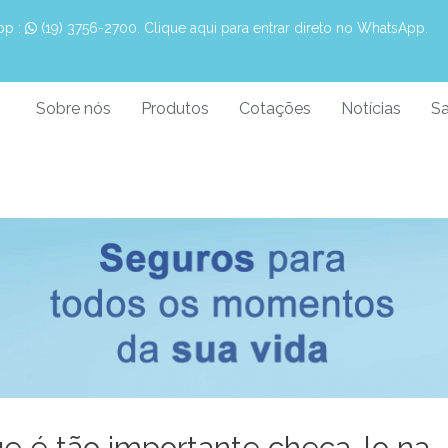
pp :
 (19) 3756-2700. Clique aqui para entrar direto no WhatsApp.
Sobre nós
Produtos
Cotações
Notícias
Sa
e é tão importante checa-lo na