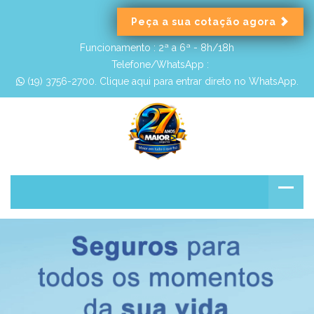
Peça a sua cotação agora
Funcionamento :
2ª a 6ª - 8h/18h
Telefone/WhatsApp :
 (19) 3756-2700. Clique aqui para entrar direto no WhatsApp.