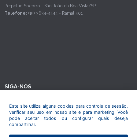
Perpétuo Socorro - São João da Boa Vista/SP
Telefone:
(19) 3634-4444 - Ramal 401
SIGA-NOS
Este site utiliza alguns cookies para controle de sessão,
verificar seu uso em nosso site e para marketing. Você
pode aceitar todos ou configurar quais deseja
compartilhar.
© 2015. Todos os direitos reservados. Maior Seguros - Maior