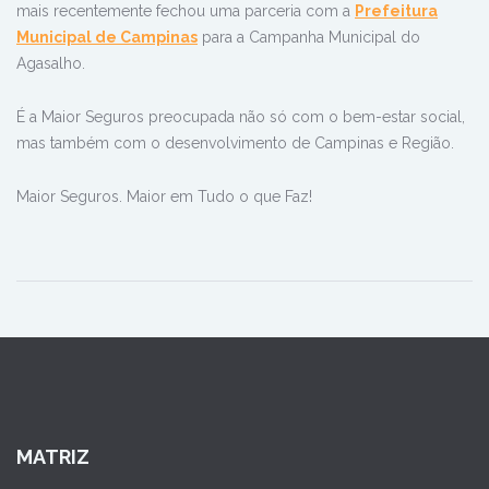
mais recentemente fechou uma parceria com a
Prefeitura
Municipal de Campinas
para a Campanha Municipal do
Agasalho.
É a Maior Seguros preocupada não só com o bem-estar social,
mas também com o desenvolvimento de Campinas e Região.
Maior Seguros. Maior em Tudo o que Faz!
MATRIZ