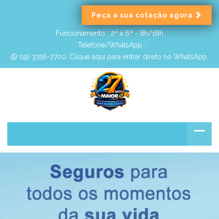
Peça a sua cotação agora
Funcionamento :
2ª a 6ª - 8h/18h
Telefone/WhatsApp :
 (19) 3756-2700. Clique aqui para entrar direto no WhatsApp.