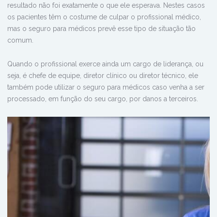
resultado não foi exatamente o que ele esperava. Nestes casos
os pacientes têm o costume de culpar o profissional médico,
mas o seguro para médicos prevê esse tipo de situação tão
comum.
Quando o profissional exerce ainda um cargo de liderança, ou
seja, é chefe de equipe, diretor clínico ou diretor técnico, ele
também pode utilizar o seguro para médicos caso venha a ser
processado, em função do seu cargo, por danos a terceiros.